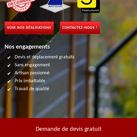
VOIR NOS RÉALISATIONS
CONTACTEZ-NOUS !
Nos engagements
Devis et déplacement gratuits
Sans engagement
Artisan passionné
Prix imbattable
Travail de qualité
Demande de devis gratuit