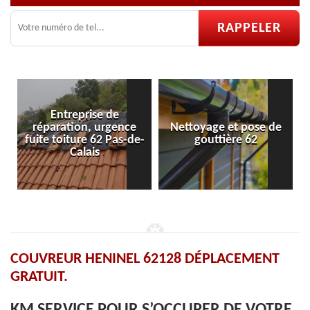
Entreprise de
réparation, urgence
Nettoyage et pose de
Pose 
uite toiture 62 Pas-de-
gouttière 62
Calais
COUVREUR HENINEL 62128 DÉPLACEMENT
GRATUIT.