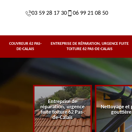
03 59 28 17 30
06 99 21 08 50
COUVREUR 62 PAS-
ENTREPRISE DE RÉPARATION, URGENCE FUITE
DE-CALAIS
TOITURE 62 PAS-DE-CALAIS
Entreprise de
62 Pas-de-
réparation, urgence
Nettoyage et 
lais
fuite toiture 62 Pas-
gouttière
de-Calais