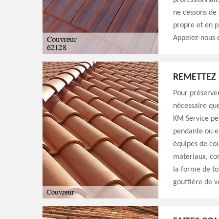
professionnali
ne cessons de 
propre et en pa
Appelez-nous e
REMETTEZ 
Pour préserver
nécessaire que
KM Service peu
pendante ou en
équipes de cou
matériaux, com
la forme de to
gouttière de v