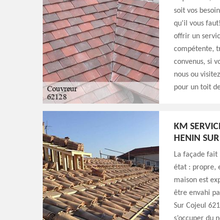
soit vos besoi
qu'il vous fau
offrir un servi
compétente, tr
convenus, si v
nous ou visite
pour un toit d
KM SERVIC
HENIN SUR
La façade fait 
état : propre,
maison est exp
être envahi par
Sur Cojeul 621
s’occuper du 