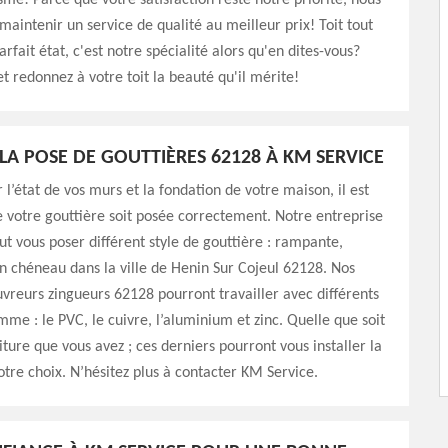
sme! Parce que votre satisfaction reste notre priorité, nous
maintenir un service de qualité au meilleur prix! Toit tout
rfait état, c'est notre spécialité alors qu'en dites-vous?
t redonnez à votre toit la beauté qu'il mérite!
LA POSE DE GOUTTIÈRES 62128 À KM SERVICE
 l’état de vos murs et la fondation de votre maison, il est
 votre gouttière soit posée correctement. Notre entreprise
t vous poser différent style de gouttière : rampante,
 chéneau dans la ville de Henin Sur Cojeul 62128. Nos
vreurs zingueurs 62128 pourront travailler avec différents
me : le PVC, le cuivre, l’aluminium et zinc. Quelle que soit
iture que vous avez ; ces derniers pourront vous installer la
otre choix. N’hésitez plus à contacter KM Service.