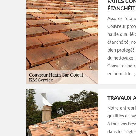
FAITES CO
ÉTANCHÉIT
Assurez l'étan
Couvreur profe
haute qualité 
étanchéité, nou
bien protégé! 
du nettoyage j
Consultez notr
en bénéficier 
TRAVAUX A
Notre entrepri
qualifiés et p
à tous vos bes
dans les règle