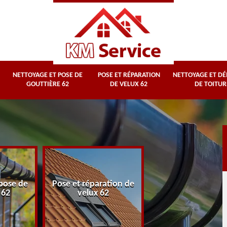
NETTOYAGE ET POSE DE
POSE ET RÉPARATION
NETTOYAGE ET D
GOUTTIÈRE 62
DE VELUX 62
DE TOITUR
Nettoyage et
pose de
Pose et réparation de
démoussage d
 62
velux 62
toiture 62