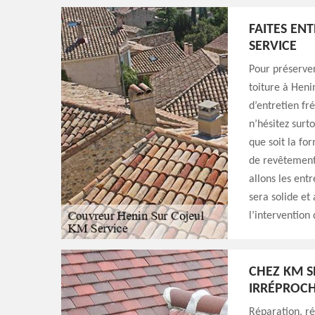
FAITES EN
SERVICE
Pour préserver
toiture à Heni
d’entretien fr
n’hésitez surt
que soit la for
de revêtement 
allons les ent
sera solide et
l’intervention
CHEZ KM S
IRRÉPROCH
Réparation, r