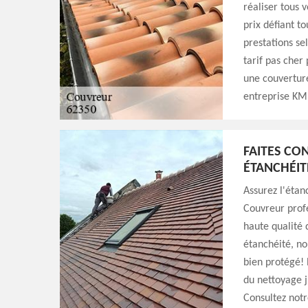
réaliser tous 
prix défiant t
prestations se
tarif pas cher
une couverture
entreprise KM 
FAITES CO
ÉTANCHÉIT
Assurez l'étan
Couvreur profe
haute qualité
étanchéité, nou
bien protégé! 
du nettoyage j
Consultez notr