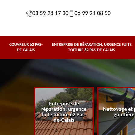
03 59 28 17 30
06 99 21 08 50
COUVREUR 62 PAS-
ENTREPRISE DE RÉPARATION, URGENCE FUITE
DE-CALAIS
TOITURE 62 PAS-DE-CALAIS
Entreprise de
62 Pas-de-
réparation, urgence
Nettoyage et 
lais
fuite toiture 62 Pas-
gouttière
de-Calais