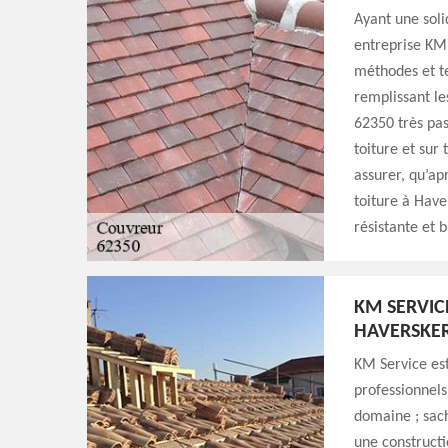
Ayant une soli
entreprise KM 
méthodes et te
remplissant le
62350 très pas
toiture et sur
assurer, qu’ap
toiture à Have
résistante et 
KM SERVIC
HAVERSKE
KM Service est
professionnels
domaine ; sach
une constructi