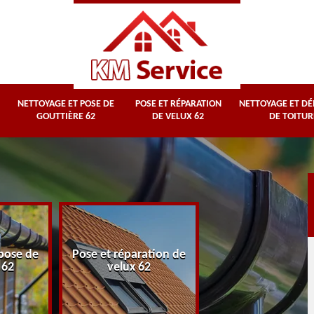
NETTOYAGE ET POSE DE
POSE ET RÉPARATION
NETTOYAGE ET D
GOUTTIÈRE 62
DE VELUX 62
DE TOITUR
Nettoyage et
pose de
Pose et réparation de
démoussage d
 62
velux 62
toiture 62