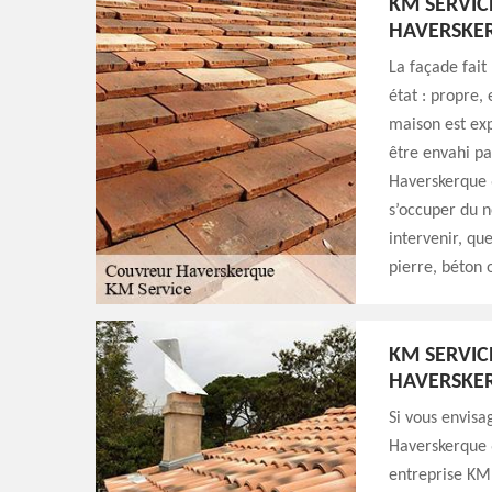
KM SERVIC
HAVERSKE
La façade fait 
état : propre,
maison est exp
être envahi par
Haverskerque 6
s’occuper du 
intervenir, qu
pierre, béton 
KM SERVIC
HAVERSKE
Si vous envisa
Haverskerque 6
entreprise KM 