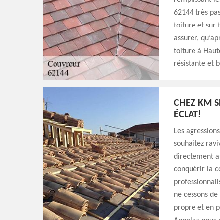
remplissant le
62144 très pas
toiture et sur
assurer, qu’ap
toiture à Haut
résistante et 
CHEZ KM S
ÉCLAT!
Les agressions
souhaitez ravi
directement a
conquérir la c
professionnali
ne cessons de 
propre et en pa