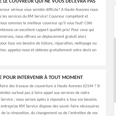
E LE COUVREUR QUI NE VOUS DÉCEVRA PAS
vreur sérieux vous semble difficile? A Haute Avesnes nous
s les services du KM Service! Couvreur compétent et
ous sommes le meilleur couvreur qu'il vous faut! Côté
intenons un excellent rapport qualité-prix! Pour ceux qui
environs, nous offrons un déplacement gratuit alors
 pour tous vos besoins de toiture, réparation, nettoyage ou
on, appelez-nous et obtenez gratuitement votre devis en
E POUR INTERVENIR À TOUT MOMENT
faire des travaux de couverture à Haute Avesnes 62144 ? Si
’hésitez surtout pas à faire appel aux services de notre
Service ; nous serons aptes à répondre à tous vos besoins.
e entreprise KM Service dispose des savoir-faire nécessaires
 de la rénovation, du changement ou de l'entretien de vos