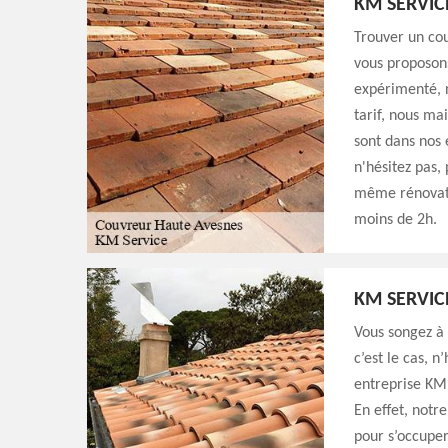
KM SERVIC
Trouver un cou
vous proposon
expérimenté, n
tarif, nous ma
sont dans nos 
n'hésitez pas,
même rénovati
moins de 2h.
KM SERVIC
Vous songez à 
c’est le cas, n
entreprise KM 
En effet, notr
pour s’occuper