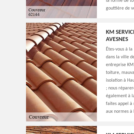
la forme de to
gouttière de v
KM SERVIC
AVESNES
Êtes-vous à la
dans la ville 
entreprise KM 
toiture, mauva
isolation à Ha
; nous réparer
également à la
faites appel à
aux normes à 