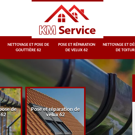
NETTOYAGE ET POSE DE
POSE ET RÉPARATION
NETTOYAGE ET D
GOUTTIÈRE 62
DE VELUX 62
DE TOITUR
Nettoyage et
pose de
Pose et réparation de
démoussage d
 62
velux 62
toiture 62