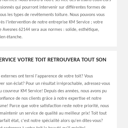
s normes. Nous avons à notre service des artisans couvreurs
sionnés qui pourront intervenir sur différentes formes de
 tous les types de revêtements toiture. Nous pouvons vous
rès l’intervention de notre entreprise KM Service ; votre
e Avesnes 62144 sera aux normes : solide, esthétique,
bien étanche.
ERVICE VOTRE TOIT RETROUVERA TOUT SON
 externes ont terni l'apparence de votre toit? Vous
ver son éclat? Pour un résultat irréprochable, adressez-vous
u couvreur KM Service! Depuis des années, nous avons pu
onfiance de nos clients grâce à notre expertise et notre
sme! Parce que votre satisfaction reste notre priorité, nous
maintenir un service de qualité au meilleur prix! Toit tout
rfait état, c'est notre spécialité alors qu'en dites-vous?