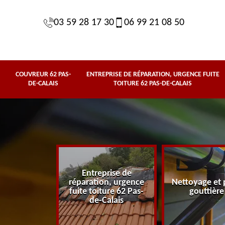
03 59 28 17 30
06 99 21 08 50
COUVREUR 62 PAS-
ENTREPRISE DE RÉPARATION, URGENCE FUITE
DE-CALAIS
TOITURE 62 PAS-DE-CALAIS
Entreprise de
62 Pas-de-
réparation, urgence
Nettoyage et 
lais
fuite toiture 62 Pas-
gouttière
de-Calais