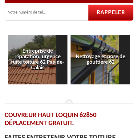
e
Nettoyage et pose de
Pose et réparation de
e-
gouttière 62
velux 62
COUVREUR HAUT LOQUIN 62850
DÉPLACEMENT GRATUIT.