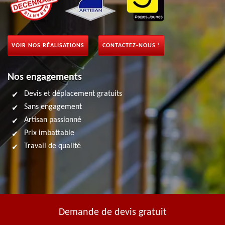
VOIR NOS RÉALISATIONS
CONTACTEZ-NOUS !
Nos engagements
Devis et déplacement gratuits
Sans engagement
Artisan passionné
Prix imbattable
Travail de qualité
Demande de devis gratuit