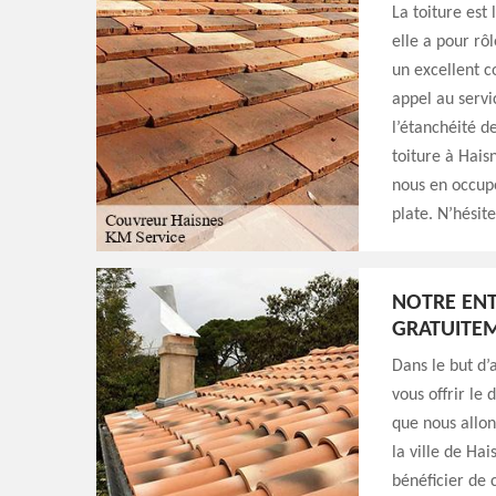
La toiture est
elle a pour rô
un excellent c
appel au servi
l’étanchéité d
toiture à Haisn
nous en occupe
plate. N’hésit
NOTRE ENT
GRATUITE
Dans le but d’
vous offrir le
que nous allon
la ville de Ha
bénéficier de 