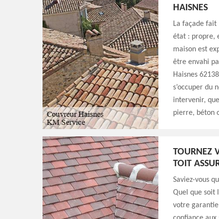
HAISNES
La façade fait 
état : propre,
maison est exp
être envahi par
Haisnes 62138 
s’occuper du 
intervenir, qu
pierre, béton 
TOURNEZ V
TOIT ASSU
Saviez-vous q
Quel que soit 
votre garantie
confiance aux