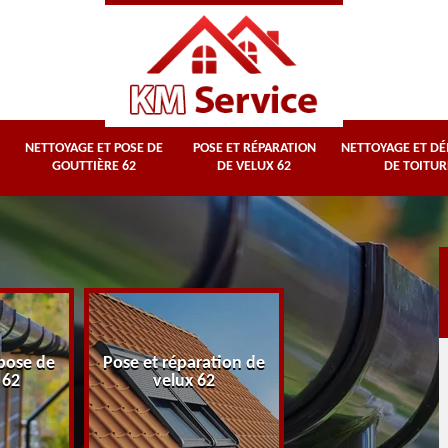
NETTOYAGE ET POSE DE
POSE ET RÉPARATION
NETTOYAGE ET D
GOUTTIÈRE 62
DE VELUX 62
DE TOITUR
Nettoyage et
pose de
Pose et réparation de
démoussage d
 62
velux 62
toiture 62