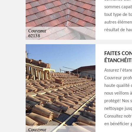
sommes capabl
tout type de t
autres élément
résultat de ha
FAITES CO
ÉTANCHÉIT
Assurez l'étan
Couvreur profe
haute qualité 
nous veillons à
protégé! Nos s
nettoyage jusq
Consultez notr
en bénéficier 