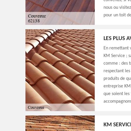
convenus, si v
nous ou visite
pour un toit d
LES PLUS 
En remettant v
KM Service ; s
comme : des tr
respectant les
produits de qu
entreprise KM S
que soient les
accompagnons 
KM SERVIC