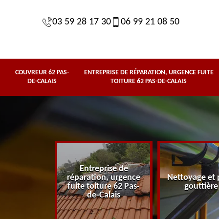
03 59 28 17 30
06 99 21 08 50
COUVREUR 62 PAS-
ENTREPRISE DE RÉPARATION, URGENCE FUITE
DE-CALAIS
TOITURE 62 PAS-DE-CALAIS
Entreprise de
62 Pas-de-
réparation, urgence
Nettoyage et 
lais
fuite toiture 62 Pas-
gouttière
de-Calais