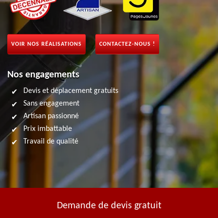
VOIR NOS RÉALISATIONS
CONTACTEZ-NOUS !
Nos engagements
Devis et déplacement gratuits
Sans engagement
Artisan passionné
Prix imbattable
Travail de qualité
Demande de devis gratuit