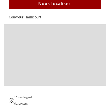
Nous localiser
Couvreur Haillicourt
16 rue du gard
62300 Lens