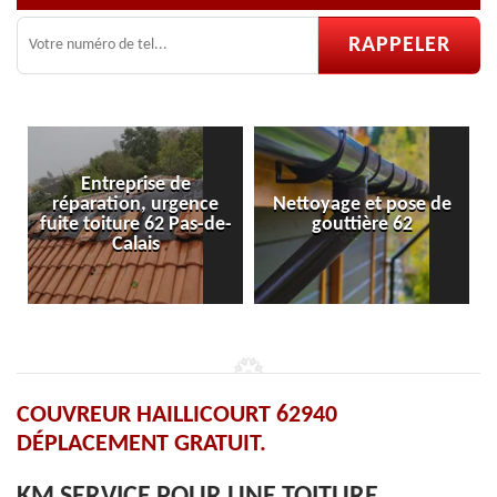
ce
Nettoyage et pose de
Pose et réparation de
-de-
gouttière 62
velux 62
COUVREUR HAILLICOURT 62940
DÉPLACEMENT GRATUIT.