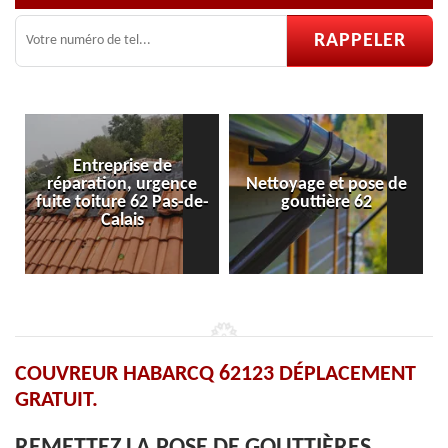
prise de
on, urgence
Nettoyage et pose de
Pose et réparat
re 62 Pas-de-
gouttière 62
velux 62
lais
COUVREUR HABARCQ 62123 DÉPLACEMENT
GRATUIT.