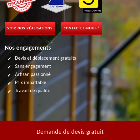
VOIR NOS RÉALISATIONS
CONTACTEZ-NOUS !
Nos engagements
Devis et déplacement gratuits
Sans engagement
Artisan passionné
Prix imbattable
Travail de qualité
Demande de devis gratuit