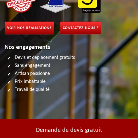
VOIR NOS RÉALISATIONS
CONTACTEZ-NOUS !
Nos engagements
Devis et déplacement gratuits
Sans engagement
Artisan passionné
Prix imbattable
Travail de qualité
Demande de devis gratuit