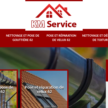
NETTOYAGE ET POSE DE
POSE ET RÉPARATION
NETTOYAGE ET D
GOUTTIÈRE 62
DE VELUX 62
DE TOITUR
Nettoyage et
pose de
Pose et réparation de
démoussage d
 62
velux 62
toiture 62