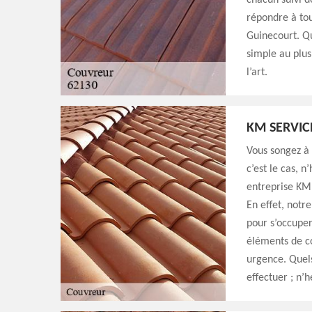
chacun suivi d
répondre à tou
Guinecourt. Qu
simple au plus
l’art.
KM SERVIC
Vous songez à 
c’est le cas, n
entreprise KM 
En effet, notr
pour s’occuper
éléments de c
urgence. Quels
effectuer ; n’h