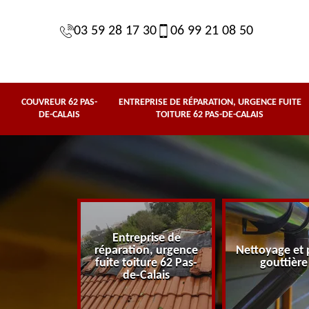
03 59 28 17 30
06 99 21 08 50
COUVREUR 62 PAS-
ENTREPRISE DE RÉPARATION, URGENCE FUITE
DE-CALAIS
TOITURE 62 PAS-DE-CALAIS
Entreprise de
62 Pas-de-
réparation, urgence
Nettoyage et 
lais
fuite toiture 62 Pas-
gouttière
de-Calais