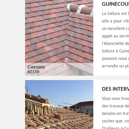
GUINECOU
La toiture est
elle a pour rô
un excellent c
appel au servi
l’étanchéité d
toiture à Guine
pouvons nous e
arrondie ou pl
DES INTER
Vous vous trou
des travaux de
besoins en tra
sachez que, vo
D’ailleurs à G