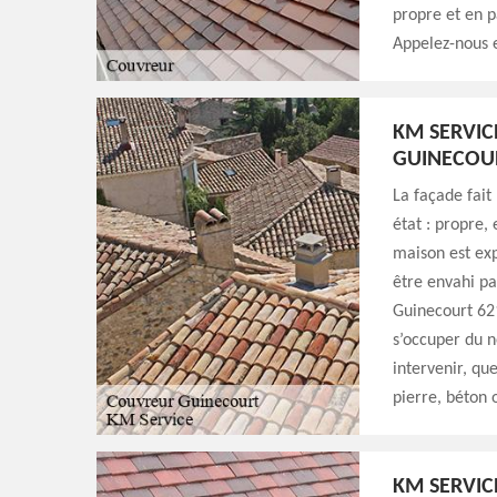
propre et en pa
Appelez-nous e
KM SERVIC
GUINECOU
La façade fait 
état : propre,
maison est exp
être envahi par
Guinecourt 621
s’occuper du 
intervenir, qu
pierre, béton 
KM SERVIC