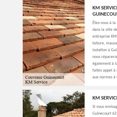
KM SERVIC
GUINECOU
Êtes-vous à la
dans la ville 
entreprise KM 
toiture, mauva
isolation à Gui
nous répareron
également à la
faites appel à
aux normes à 
KM SERVIC
Si vous envisa
Guinecourt 621