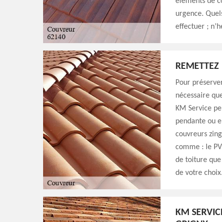
éléments de c
urgence. Quels
effectuer ; n’h
REMETTEZ 
Pour préserver
nécessaire que
KM Service peu
pendante ou en
couvreurs zing
comme : le PVC
de toiture que
de votre choix
KM SERVIC