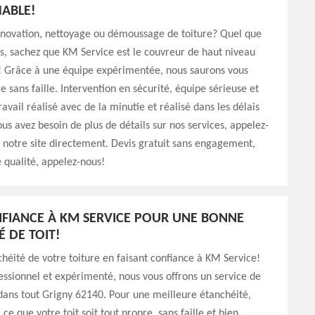
ABLE!
énovation, nettoyage ou démoussage de toiture? Quel que
ns, sachez que KM Service est le couvreur de haut niveau
t! Grâce à une équipe expérimentée, nous saurons vous
ce sans faille. Intervention en sécurité, équipe sérieuse et
avail réalisé avec de la minutie et réalisé dans les délais
ous avez besoin de plus de détails sur nos services, appelez-
z notre site directement. Devis gratuit sans engagement,
e qualité, appelez-nous!
NFIANCE À KM SERVICE POUR UNE BONNE
É DE TOIT!
chéité de votre toiture en faisant confiance à KM Service!
ssionnel et expérimenté, nous vous offrons un service de
dans tout Grigny 62140. Pour une meilleure étanchéité,
 ce que votre toit soit tout propre, sans faille et bien