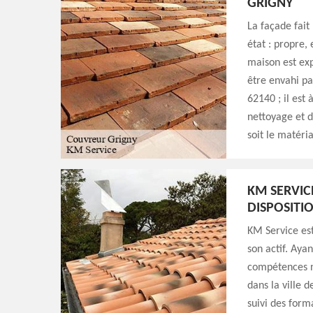
GRIGNY
La façade fait 
état : propre,
maison est exp
être envahi par
62140 ; il est
nettoyage et d
soit le matéri
KM SERVIC
DISPOSITI
KM Service est
son actif. Ayan
compétences n
dans la ville 
suivi des form