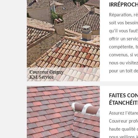
IRRÉPROCH
Réparation, r
soit vos besoi
qu'il vous fau
offrir un servi
compétente, tr
convenus, si v
nous ou visite
pour un toit d
FAITES CO
ÉTANCHÉIT
Assurez l'étan
Couvreur profe
haute qualité 
nous veillons à