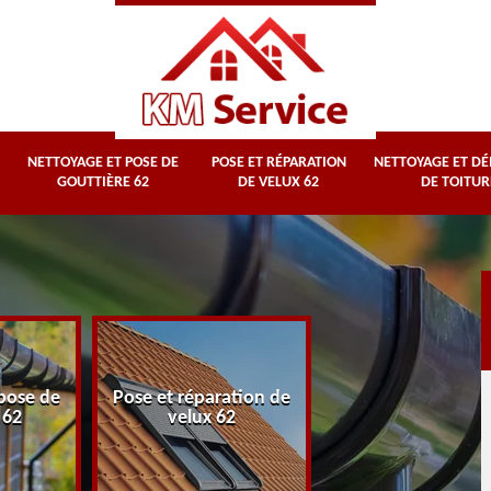
NETTOYAGE ET POSE DE
POSE ET RÉPARATION
NETTOYAGE ET D
GOUTTIÈRE 62
DE VELUX 62
DE TOITUR
Nettoyage et
pose de
Pose et réparation de
démoussage d
 62
velux 62
toiture 62