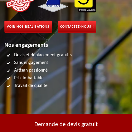
VOIR NOS RÉALISATIONS
CONTACTEZ-NOUS !
Nos engagements
Devis et déplacement gratuits
Sans engagement
Artisan passionné
Prix imbattable
Travail de qualité
Demande de devis gratuit