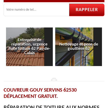
ise de
, urgence
Nettoyage et pose de
Pose et réparati
 62 Pas-de-
gouttière 62
velux 62
is
COUVREUR GOUY SERVINS 62530
DÉPLACEMENT GRATUIT.