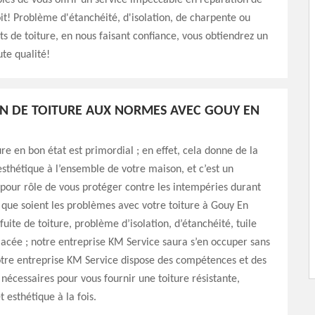
es de vous offrir un service impeccable en réparation de
oit! Problème d'étanchéité, d'isolation, de charpente ou
s de toiture, en nous faisant confiance, vous obtiendrez un
ute qualité!
N DE TOITURE AUX NORMES AVEC GOUY EN
ure en bon état est primordial ; en effet, cela donne de la
’esthétique à l’ensemble de votre maison, et c’est un
pour rôle de vous protéger contre les intempéries durant
 que soient les problèmes avec votre toiture à Gouy En
fuite de toiture, problème d’isolation, d’étanchéité, tuile
acée ; notre entreprise KM Service saura s’en occuper sans
tre entreprise KM Service dispose des compétences et des
nécessaires pour vous fournir une toiture résistante,
 esthétique à la fois.