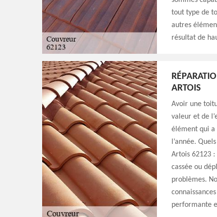
sommes capabl
tout type de t
autres élément
résultat de ha
RÉPARATIO
ARTOIS
Avoir une toit
valeur et de l
élément qui a 
l’année. Quels
Artois 62123 : 
cassée ou dépl
problèmes. No
connaissances 
performante et