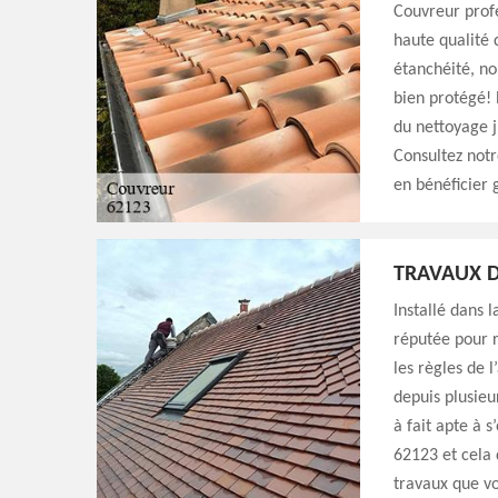
Couvreur profe
haute qualité 
étanchéité, nou
bien protégé! 
du nettoyage j
Consultez notr
en bénéficier 
TRAVAUX D
Installé dans 
réputée pour r
les règles de l
depuis plusieu
à fait apte à 
62123 et cela 
travaux que vo