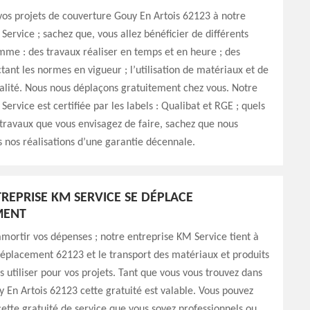
os projets de couverture Gouy En Artois 62123 à notre
Service ; sachez que, vous allez bénéficier de différents
me : des travaux réaliser en temps et en heure ; des
tant les normes en vigueur ; l’utilisation de matériaux et de
alité. Nous nous déplaçons gratuitement chez vous. Notre
ervice est certifiée par les labels : Qualibat et RGE ; quels
 travaux que vous envisagez de faire, sachez que nous
nos réalisations d’une garantie décennale.
REPRISE KM SERVICE SE DÉPLACE
MENT
amortir vos dépenses ; notre entreprise KM Service tient à
 déplacement 62123 et le transport des matériaux et produits
s utiliser pour vos projets. Tant que vous vous trouvez dans
uy En Artois 62123 cette gratuité est valable. Vous pouvez
cette gratuité de service que vous soyez professionnels ou