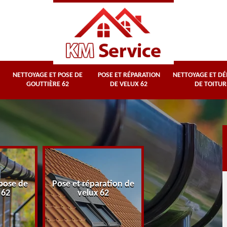
NETTOYAGE ET POSE DE
POSE ET RÉPARATION
NETTOYAGE ET D
GOUTTIÈRE 62
DE VELUX 62
DE TOITUR
Nettoyage et
pose de
Pose et réparation de
démoussage d
 62
velux 62
toiture 62