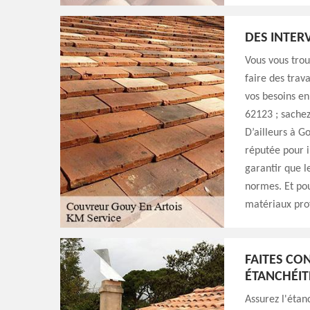
DES INTER
Vous vous trou
faire des trav
vos besoins en
62123 ; sachez
D’ailleurs à G
réputée pour 
garantir que l
normes. Et pour
matériaux prof
FAITES CO
ÉTANCHÉIT
Assurez l'étan