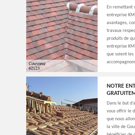
En remettant v
entreprise KM 
avantages, com
travaux respec
produits de qu
entreprise KM S
que soient les
accompagnons 
NOTRE ENT
GRATUITE
Dans le but d’
vous offrir le
que nous allon
la ville de Go
bénéficier de 