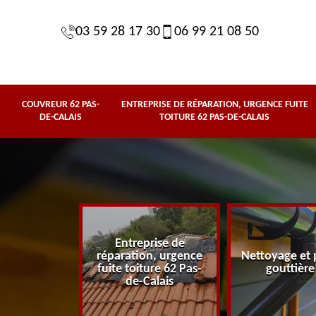
03 59 28 17 30
06 99 21 08 50
COUVREUR 62 PAS-
ENTREPRISE DE RÉPARATION, URGENCE FUITE
DE-CALAIS
TOITURE 62 PAS-DE-CALAIS
Entreprise de
62 Pas-de-
réparation, urgence
Nettoyage et 
lais
fuite toiture 62 Pas-
gouttière
de-Calais