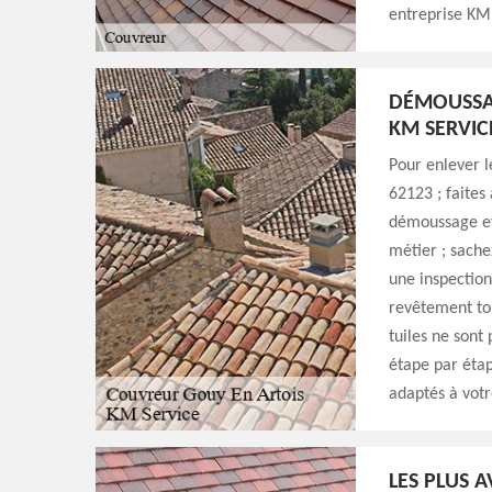
entreprise KM 
DÉMOUSSAG
KM SERVIC
Pour enlever l
62123 ; faites
démoussage et 
métier ; sache
une inspection
revêtement toi
tuiles ne sont
étape par étap
adaptés à vot
LES PLUS 