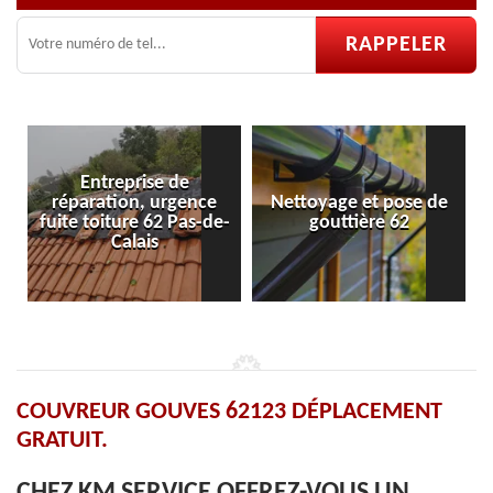
Entreprise de
paration, urgence
Nettoyage et pose de
Pose et r
e toiture 62 Pas-de-
gouttière 62
ve
Calais
COUVREUR GOUVES 62123 DÉPLACEMENT
GRATUIT.