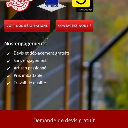
VOIR NOS RÉALISATIONS
CONTACTEZ-NOUS !
Nos engagements
Devis et déplacement gratuits
Sans engagement
Artisan passionné
Prix imbattable
Travail de qualité
Demande de devis gratuit