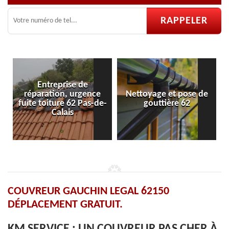
e
Nettoyage et pose de
Pose et réparation de
de-
gouttière 62
velux 62
COUVREUR GAUCHIN LEGAL 62150
DÉPLACEMENT GRATUIT.