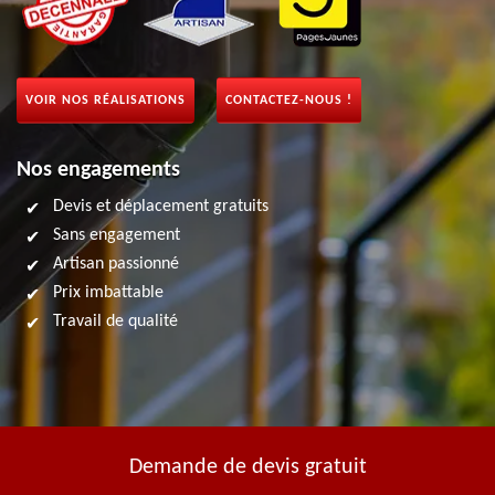
VOIR NOS RÉALISATIONS
CONTACTEZ-NOUS !
Nos engagements
Devis et déplacement gratuits
Sans engagement
Artisan passionné
Prix imbattable
Travail de qualité
Demande de devis gratuit