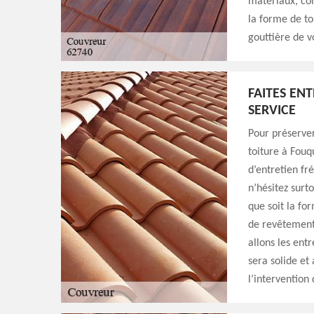
matériaux, com
la forme de to
gouttière de v
FAITES EN
SERVICE
Pour préserver
toiture à Fouq
d’entretien fr
n’hésitez surt
que soit la for
de revêtement 
allons les ent
sera solide et
l’intervention