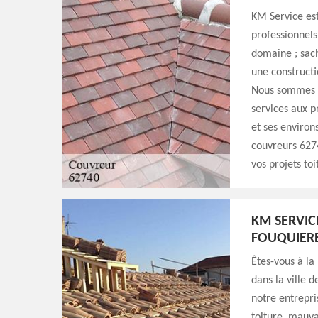
KM Service est
professionnels
domaine ; sach
une constructi
Nous sommes i
services aux pr
et ses environ
couvreurs 6274
vos projets toi
KM SERVIC
FOUQUIERE
Êtes-vous à la
dans la ville 
notre entrepri
toiture, mauva