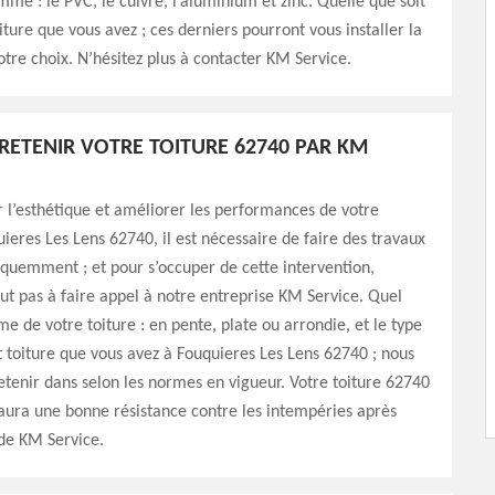
me : le PVC, le cuivre, l’aluminium et zinc. Quelle que soit
iture que vous avez ; ces derniers pourront vous installer la
otre choix. N’hésitez plus à contacter KM Service.
TRETENIR VOTRE TOITURE 62740 PAR KM
 l’esthétique et améliorer les performances de votre
uieres Les Lens 62740, il est nécessaire de faire des travaux
équemment ; et pour s’occuper de cette intervention,
out pas à faire appel à notre entreprise KM Service. Quel
me de votre toiture : en pente, plate ou arrondie, et le type
toiture que vous avez à Fouquieres Les Lens 62740 ; nous
retenir dans selon les normes en vigueur. Votre toiture 62740
 aura une bonne résistance contre les intempéries après
 de KM Service.