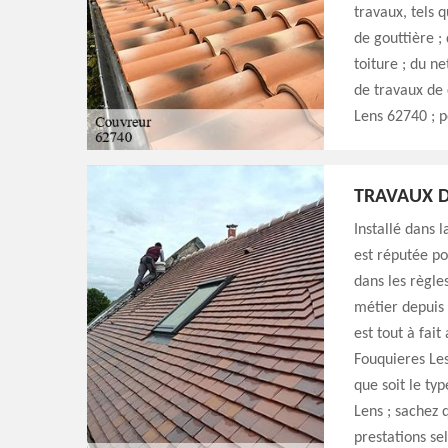
travaux, tels q
de gouttière ;
toiture ; du n
de travaux de 
Lens 62740 ; p
TRAVAUX D
Installé dans 
est réputée po
dans les règles
métier depuis 
est tout à fai
Fouquieres Les
que soit le ty
Lens ; sachez 
prestations se