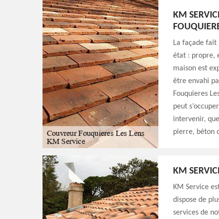
KM SERVIC
FOUQUIERE
La façade fait 
état : propre,
maison est exp
être envahi par
Fouquieres Les
peut s’occupe
intervenir, qu
pierre, béton 
KM SERVIC
KM Service est
dispose de plu
services de no