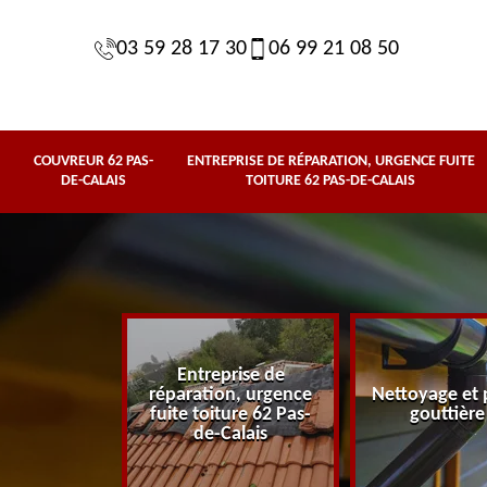
03 59 28 17 30
06 99 21 08 50
COUVREUR 62 PAS-
ENTREPRISE DE RÉPARATION, URGENCE FUITE
DE-CALAIS
TOITURE 62 PAS-DE-CALAIS
Entreprise de
62 Pas-de-
réparation, urgence
Nettoyage et 
lais
fuite toiture 62 Pas-
gouttière
de-Calais