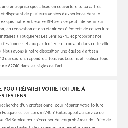
 une entreprise spécialisée en couverture toiture. Très
 et disposant de plusieurs années d’expérience dans le
ez que, notre entreprise KM Service peut intervenir sur
on, en rénovation et entretenir vos éléments de couverture.
nstallés à Fouquieres Les Lens 62740 et proposons nos
ofessionnels et aux particuliers se trouvant dans cette ville
s. Nous avons à notre disposition une équipe d’artisan
0 qui sauront répondre à tous vos besoins et réaliser tous
ture 62740 dans les règles de l’art.
E POUR RÉPARER VOTRE TOITURE À
S LES LENS
 recherche d’un professionnel pour réparer votre toiture
de Fouquieres Les Lens 62740 ? Faites appel au service de
se KM Service pour s’occuper de vos problèmes de : fuite de
ise étanchéité, tuile cassée ou fissurée et mauvaise