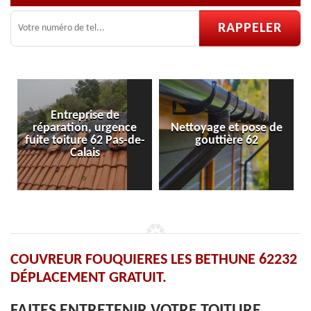
e
Nettoyage et pose de
Pose et réparation de
de-
gouttière 62
velux 62
COUVREUR FOUQUIERES LES BETHUNE 62232
DÉPLACEMENT GRATUIT.