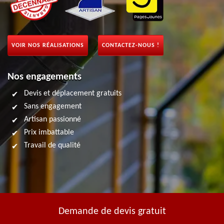
VOIR NOS RÉALISATIONS
CONTACTEZ-NOUS !
Nos engagements
Devis et déplacement gratuits
Sans engagement
Artisan passionné
Prix imbattable
Travail de qualité
Demande de devis gratuit