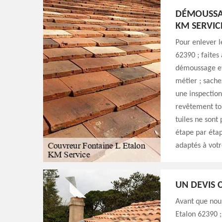
DÉMOUSSAG
KM SERVIC
Pour enlever l
62390 ; faites
démoussage et 
métier ; sache
une inspection
revêtement toi
tuiles ne sont
étape par étap
adaptés à vot
UN DEVIS 
Avant que nou
Etalon 62390 