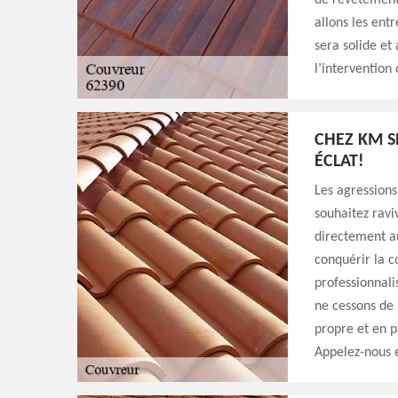
de revêtement 
allons les ent
sera solide et
l’intervention
CHEZ KM S
ÉCLAT!
Les agressions
souhaitez ravi
directement a
conquérir la c
professionnali
ne cessons de 
propre et en pa
Appelez-nous e