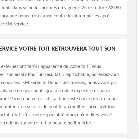
toiture que vous avez à Fontaine L Etalon 62390 ; nous
retenir dans selon les normes en vigueur. Votre toiture 62390
 aura une bonne résistance contre les intempéries après
 de KM Service.
ERVICE VOTRE TOIT RETROUVERA TOUT SON
 externes ont terni l'apparence de votre toit? Vous
ver son éclat? Pour un résultat irréprochable, adressez-vous
u couvreur KM Service! Depuis des années, nous avons pu
onfiance de nos clients grâce à notre expertise et notre
sme! Parce que votre satisfaction reste notre priorité, nous
maintenir un service de qualité au meilleur prix! Toit tout
rfait état, c'est notre spécialité alors qu'en dites-vous?
t redonnez à votre toit la beauté qu'il mérite!