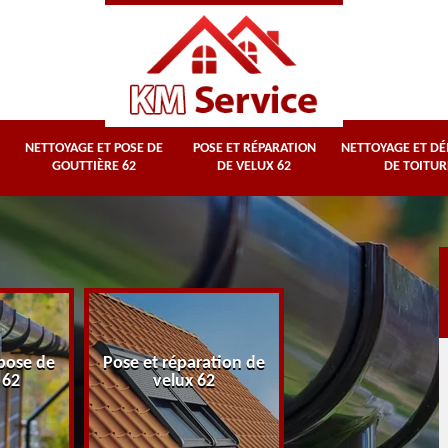
NETTOYAGE ET POSE DE
POSE ET RÉPARATION
NETTOYAGE ET D
GOUTTIÈRE 62
DE VELUX 62
DE TOITUR
Nettoyage et
pose de
Pose et réparation de
démoussage d
 62
velux 62
toiture 62