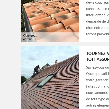
devis couvreur
connaissance 
intervention, 
demande de de
chez notre ent
ferons parveni
TOURNEZ V
TOIT ASSU
Saviez-vous q
Quel que soit 
votre garantie
faites confian
nous sommes c
de tout type d
autres élément