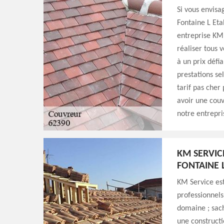
Si vous envisa
Fontaine L Eta
entreprise KM 
réaliser tous 
à un prix défi
prestations se
tarif pas cher
avoir une couv
notre entrepri
KM SERVIC
FONTAINE 
KM Service est
professionnels
domaine ; sach
une constructi