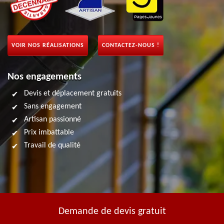
VOIR NOS RÉALISATIONS
CONTACTEZ-NOUS !
Nos engagements
Devis et déplacement gratuits
Sans engagement
Artisan passionné
Prix imbattable
Travail de qualité
Demande de devis gratuit