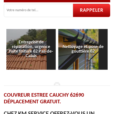
Nettoyage et pose de
Pose et réparation de
-
gouttière 62
velux 62
COUVREUR ESTREE CAUCHY 62690
DÉPLACEMENT GRATUIT.