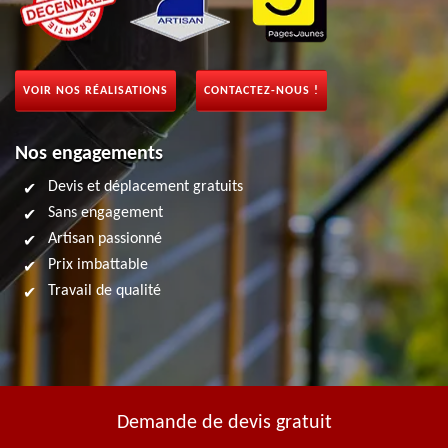
VOIR NOS RÉALISATIONS
CONTACTEZ-NOUS !
Nos engagements
Devis et déplacement gratuits
Sans engagement
Artisan passionné
Prix imbattable
Travail de qualité
Demande de devis gratuit