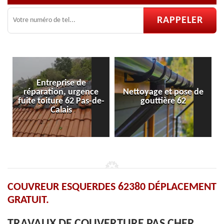
Nettoyage et pose de
Pose et réparation de
e-
gouttière 62
velux 62
COUVREUR ESQUERDES 62380 DÉPLACEMENT
GRATUIT.