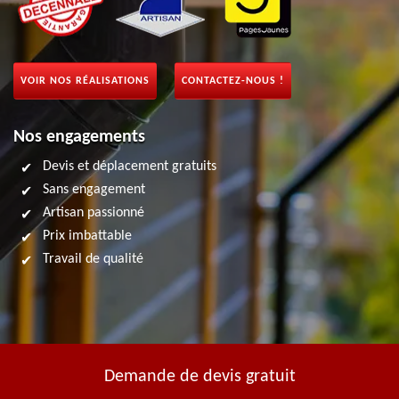
VOIR NOS RÉALISATIONS
CONTACTEZ-NOUS !
Nos engagements
Devis et déplacement gratuits
Sans engagement
Artisan passionné
Prix imbattable
Travail de qualité
Demande de devis gratuit