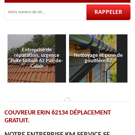
ce
Nettoyage et pose de
Pose et réparation de
-de-
gouttière 62
velux 62
COUVREUR ERIN 62134 DÉPLACEMENT
GRATUIT.