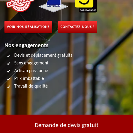
VOIR NOS RÉALISATIONS
CONTACTEZ-NOUS !
Nos engagements
Devis et déplacement gratuits
Sans engagement
Artisan passionné
Prix imbattable
Travail de qualité
Demande de devis gratuit