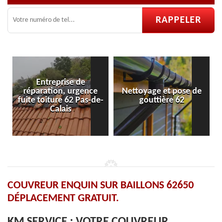
Entreprise de
réparation, urgence
Nettoyage et pose de
Po
fuite toiture 62 Pas-de-
gouttière 62
Calais
COUVREUR ENQUIN SUR BAILLONS 62650
DÉPLACEMENT GRATUIT.