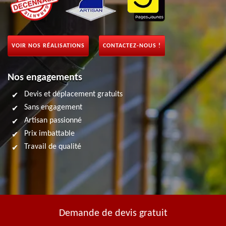
VOIR NOS RÉALISATIONS
CONTACTEZ-NOUS !
Nos engagements
Devis et déplacement gratuits
Sans engagement
Artisan passionné
Prix imbattable
Travail de qualité
Demande de devis gratuit