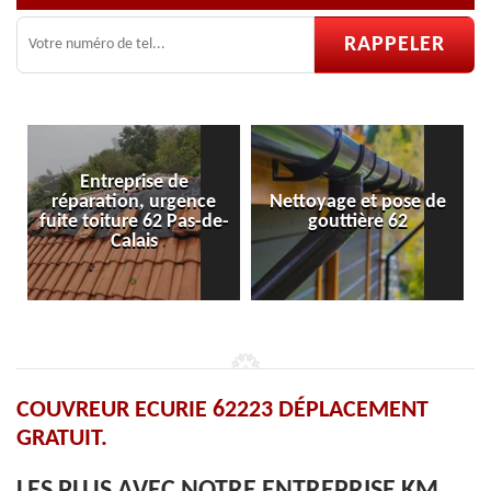
eprise de
on, urgence
Nettoyage et pose de
Pose et répara
ure 62 Pas-de-
gouttière 62
velux 6
alais
COUVREUR ECURIE 62223 DÉPLACEMENT
GRATUIT.