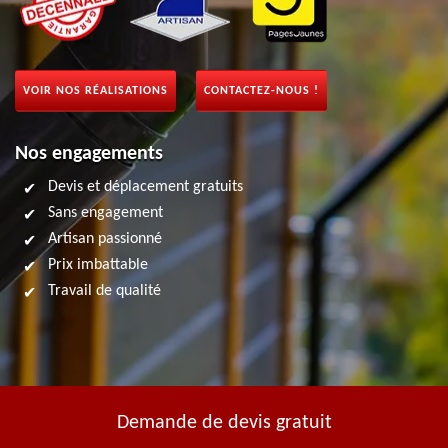
VOIR NOS RÉALISATIONS
CONTACTEZ-NOUS !
Nos engagements
Devis et déplacement gratuits
Sans engagement
Artisan passionné
Prix imbattable
Travail de qualité
Demande de devis gratuit