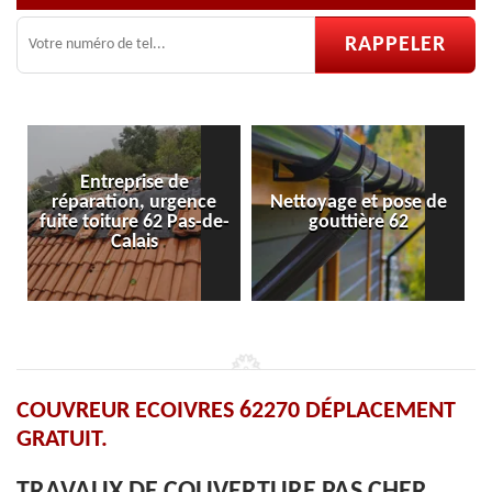
Entreprise de
réparation, urgence
Nettoyage et pose de
Pose 
uite toiture 62 Pas-de-
gouttière 62
Calais
COUVREUR ECOIVRES 62270 DÉPLACEMENT
GRATUIT.