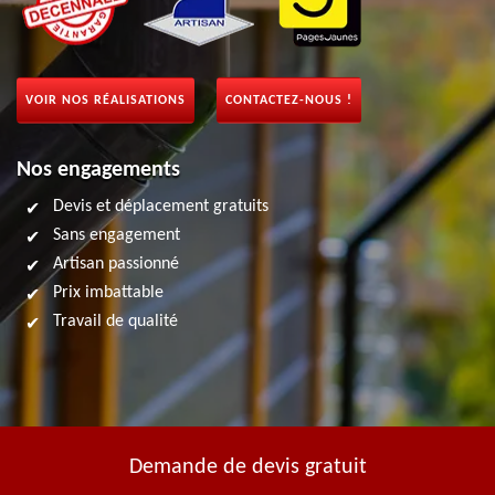
VOIR NOS RÉALISATIONS
CONTACTEZ-NOUS !
Nos engagements
Devis et déplacement gratuits
Sans engagement
Artisan passionné
Prix imbattable
Travail de qualité
Demande de devis gratuit