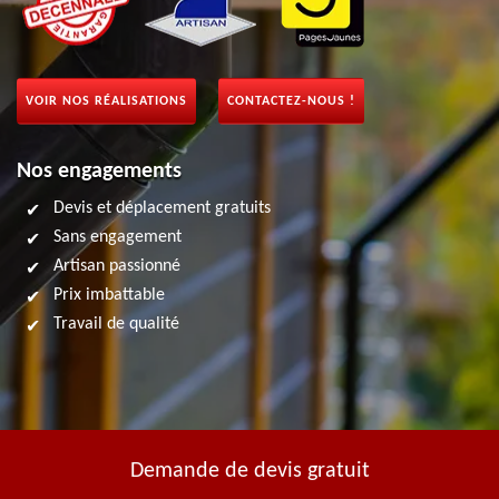
VOIR NOS RÉALISATIONS
CONTACTEZ-NOUS !
Nos engagements
Devis et déplacement gratuits
Sans engagement
Artisan passionné
Prix imbattable
Travail de qualité
Demande de devis gratuit