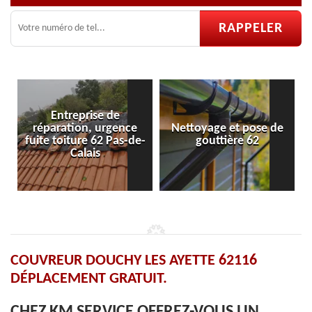
ce
Nettoyage et pose de
Pose et réparation de
de-
gouttière 62
velux 62
COUVREUR DOUCHY LES AYETTE 62116
DÉPLACEMENT GRATUIT.