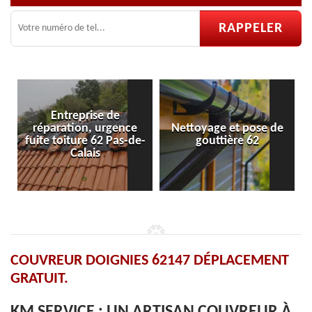
Entreprise de
réparation, urgence
Nettoyage et pose de
Po
fuite toiture 62 Pas-de-
gouttière 62
Calais
COUVREUR DOIGNIES 62147 DÉPLACEMENT
GRATUIT.