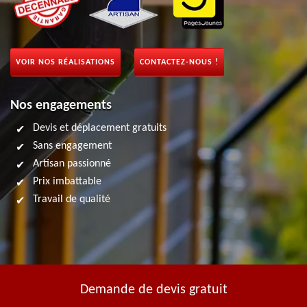
VOIR NOS RÉALISATIONS
CONTACTEZ-NOUS !
Nos engagements
Devis et déplacement gratuits
Sans engagement
Artisan passionné
Prix imbattable
Travail de qualité
Demande de devis gratuit