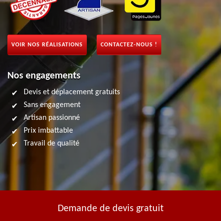
VOIR NOS RÉALISATIONS
CONTACTEZ-NOUS !
Nos engagements
Devis et déplacement gratuits
Sans engagement
Artisan passionné
Prix imbattable
Travail de qualité
Demande de devis gratuit