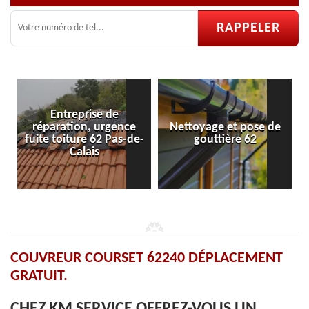
Entreprise de
réparation, urgence
Nettoyage et pose de
Po
fuite toiture 62 Pas-de-
gouttière 62
Calais
COUVREUR COURSET 62240 DÉPLACEMENT
GRATUIT.