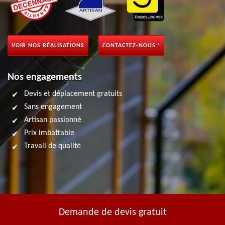
VOIR NOS RÉALISATIONS
CONTACTEZ-NOUS !
Nos engagements
Devis et déplacement gratuits
Sans engagement
Artisan passionné
Prix imbattable
Travail de qualité
Demande de devis gratuit