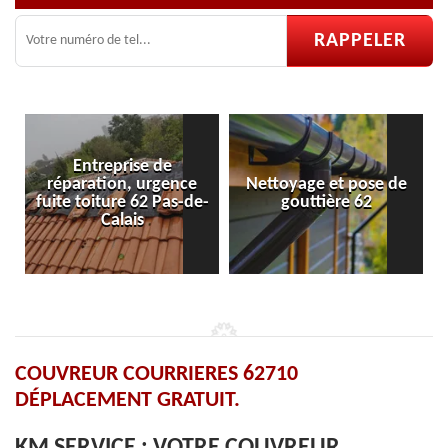
Entreprise de
ration, urgence
Nettoyage et pose de
Pose et ré
toiture 62 Pas-de-
gouttière 62
vel
Calais
COUVREUR COURRIERES 62710
DÉPLACEMENT GRATUIT.