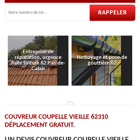
Entreprise de
ration, urgence
Nettoyage et pose de
Pose et ré
toiture 62 Pas-de-
gouttière 62
vel
Calais
COUVREUR COUPELLE VIEILLE 62310
DÉPLACEMENT GRATUIT.