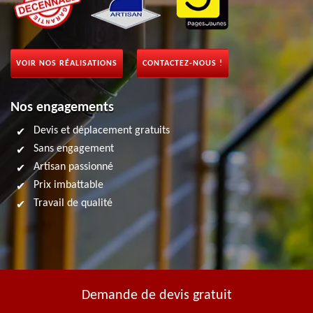
VOIR NOS RÉALISATIONS
CONTACTEZ-NOUS !
Nos engagements
Devis et déplacement gratuits
Sans engagement
Artisan passionné
Prix imbattable
Travail de qualité
Demande de devis gratuit