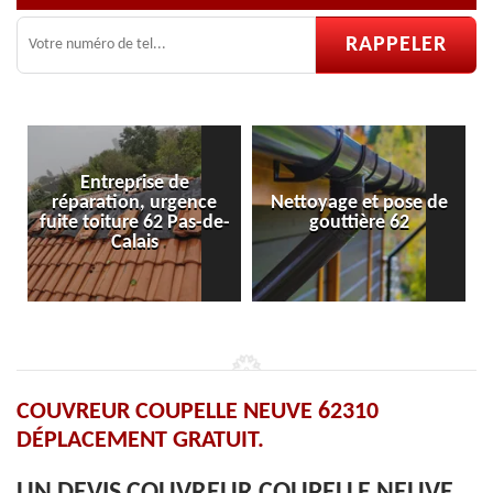
ce
Nettoyage et pose de
Pose et réparation de
-de-
gouttière 62
velux 62
COUVREUR COUPELLE NEUVE 62310
DÉPLACEMENT GRATUIT.