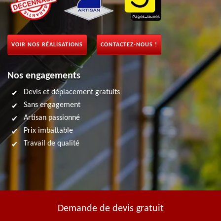
VOIR NOS RÉALISATIONS
CONTACTEZ-NOUS !
Nos engagements
Devis et déplacement gratuits
Sans engagement
Artisan passionné
Prix imbattable
Travail de qualité
Demande de devis gratuit