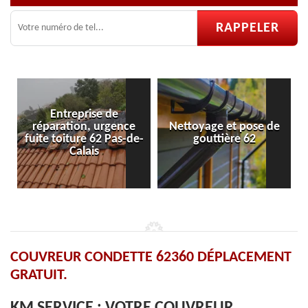
ce
Nettoyage et pose de
Pose et réparation de
de-
gouttière 62
velux 62
COUVREUR CONDETTE 62360 DÉPLACEMENT
GRATUIT.