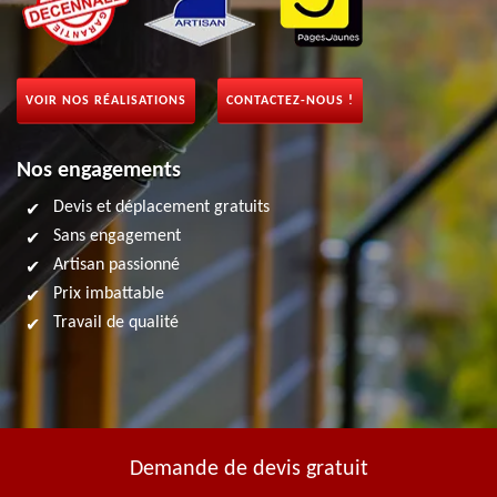
VOIR NOS RÉALISATIONS
CONTACTEZ-NOUS !
Nos engagements
Devis et déplacement gratuits
Sans engagement
Artisan passionné
Prix imbattable
Travail de qualité
Demande de devis gratuit