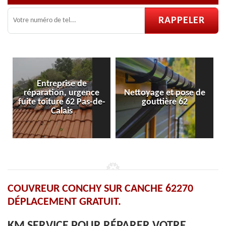
eprise de
on, urgence
Nettoyage et pose de
Pose et répara
ure 62 Pas-de-
gouttière 62
velux 6
alais
COUVREUR CONCHY SUR CANCHE 62270
DÉPLACEMENT GRATUIT.