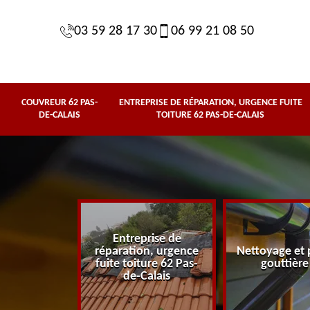
03 59 28 17 30
06 99 21 08 50
COUVREUR 62 PAS-
ENTREPRISE DE RÉPARATION, URGENCE FUITE
DE-CALAIS
TOITURE 62 PAS-DE-CALAIS
Entreprise de
62 Pas-de-
réparation, urgence
Nettoyage et 
lais
fuite toiture 62 Pas-
gouttière
de-Calais