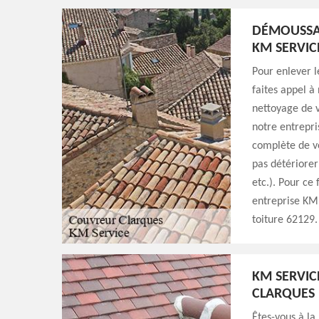
DÉMOUSSAG
KM SERVIC
Pour enlever l
faites appel à
nettoyage de v
notre entrepri
complète de vo
pas détériorer
etc.). Pour ce
entreprise KM 
toiture 62129.
KM SERVIC
CLARQUES
Êtes-vous à la