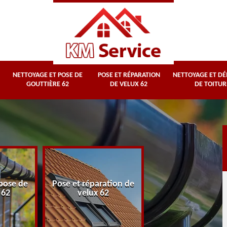
NETTOYAGE ET POSE DE
POSE ET RÉPARATION
NETTOYAGE ET D
GOUTTIÈRE 62
DE VELUX 62
DE TOITUR
Nettoyage et
pose de
Pose et réparation de
démoussage d
 62
velux 62
toiture 62