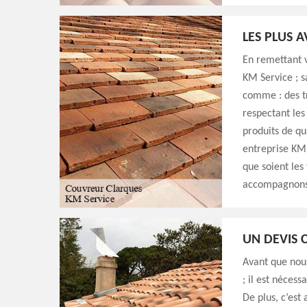
LES PLUS 
En remettant v
KM Service ; s
comme : des tr
respectant les
produits de qu
entreprise KM S
que soient les
accompagnons 
UN DEVIS 
Avant que nou
; il est néces
De plus, c’est