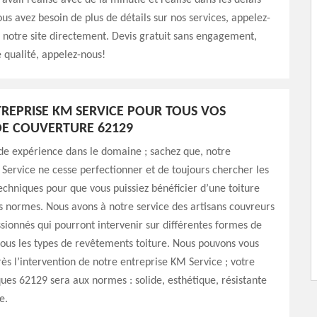
avail réalisé avec de la minutie et réalisé dans les délais
ous avez besoin de plus de détails sur nos services, appelez-
z notre site directement. Devis gratuit sans engagement,
e qualité, appelez-nous!
REPRISE KM SERVICE POUR TOUS VOS
E COUVERTURE 62129
de expérience dans le domaine ; sachez que, notre
Service ne cesse perfectionner et de toujours chercher les
chniques pour que vous puissiez bénéficier d’une toiture
s normes. Nous avons à notre service des artisans couvreurs
sionnés qui pourront intervenir sur différentes formes de
 tous les types de revêtements toiture. Nous pouvons vous
rès l’intervention de notre entreprise KM Service ; votre
ques 62129 sera aux normes : solide, esthétique, résistante
e.