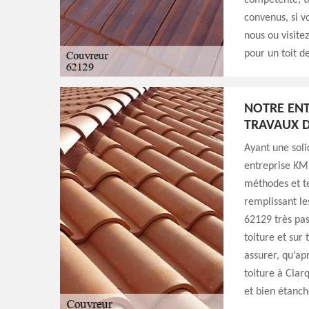
compétente, tr
convenus, si v
nous ou visite
pour un toit d
NOTRE ENT
TRAVAUX D
Ayant une soli
entreprise KM 
méthodes et te
remplissant le
62129 très pas
toiture et sur
assurer, qu’ap
toiture à Clar
et bien étanch