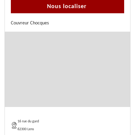
Nous localiser
Couvreur Chocques
16 rue du gard
62300 Lens