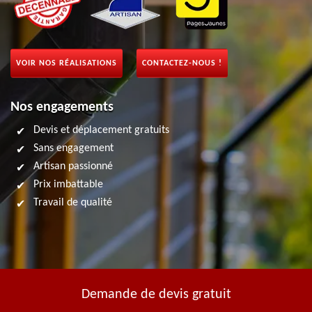
VOIR NOS RÉALISATIONS
CONTACTEZ-NOUS !
Nos engagements
Devis et déplacement gratuits
Sans engagement
Artisan passionné
Prix imbattable
Travail de qualité
Demande de devis gratuit