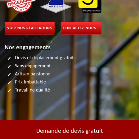
VOIR NOS RÉALISATIONS
CONTACTEZ-NOUS !
Nos engagements
Devis et déplacement gratuits
Sans engagement
Artisan passionné
Prix imbattable
Travail de qualité
Demande de devis gratuit