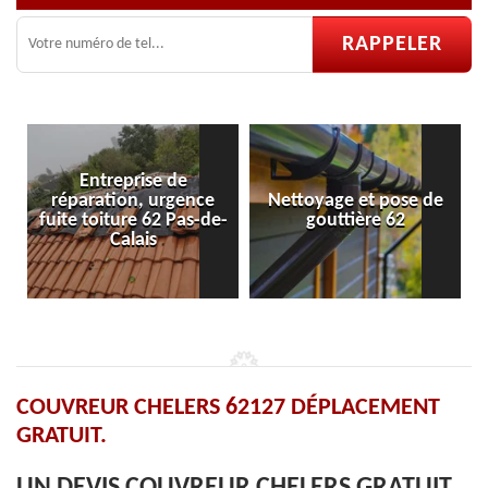
ce
Nettoyage et pose de
Pose et réparation de
-de-
gouttière 62
velux 62
COUVREUR CHELERS 62127 DÉPLACEMENT
GRATUIT.