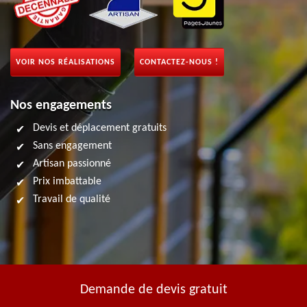
VOIR NOS RÉALISATIONS
CONTACTEZ-NOUS !
Nos engagements
Devis et déplacement gratuits
Sans engagement
Artisan passionné
Prix imbattable
Travail de qualité
Demande de devis gratuit