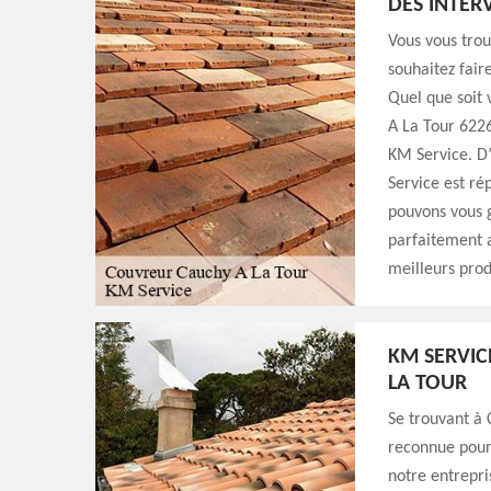
DES INTER
Vous vous trou
souhaitez fair
Quel que soit 
A La Tour 6226
KM Service. D’
Service est ré
pouvons vous g
parfaitement a
meilleurs prod
KM SERVIC
LA TOUR
Se trouvant à 
reconnue pour 
notre entrepri