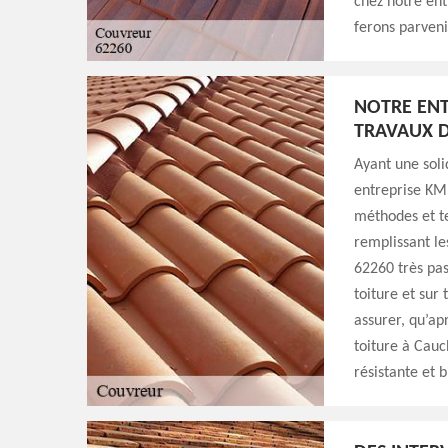
chez notre ent
ferons parveni
NOTRE ENT
TRAVAUX D
Ayant une soli
entreprise KM 
méthodes et te
remplissant le
62260 très pas
toiture et sur
assurer, qu’ap
toiture à Cauc
résistante et 