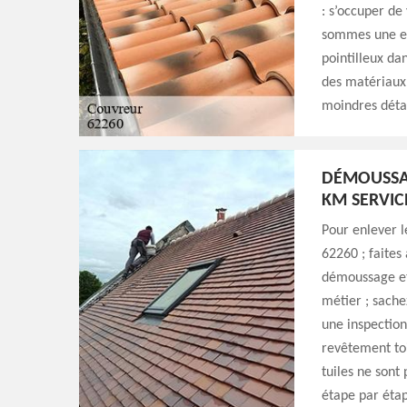
: s’occuper de
sommes une ent
pointilleux dan
des matériaux 
moindres détai
DÉMOUSSAG
KM SERVIC
Pour enlever l
62260 ; faites
démoussage et 
métier ; sache
une inspection
revêtement toi
tuiles ne sont
étape par étap