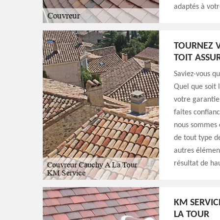
adaptés à vot
TOURNEZ V
TOIT ASSU
Saviez-vous q
Quel que soit 
votre garantie
faites confian
nous sommes c
de tout type d
autres élément
résultat de ha
KM SERVIC
LA TOUR