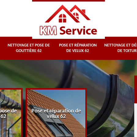
NETTOYAGE ET POSE DE
POSE ET RÉPARATION
NETTOYAGE ET D
GOUTTIÈRE 62
DE VELUX 62
DE TOITUR
Nettoyage et
pose de
Pose et réparation de
démoussage d
 62
velux 62
toiture 62