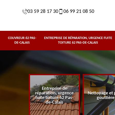
03 59 28 17 30
06 99 21 08 50
COUVREUR 62 PAS-
ENTREPRISE DE RÉPARATION, URGENCE FUITE
DE-CALAIS
TOITURE 62 PAS-DE-CALAIS
Entreprise de
62 Pas-de-
réparation, urgence
Nettoyage et 
lais
fuite toiture 62 Pas-
gouttière
de-Calais