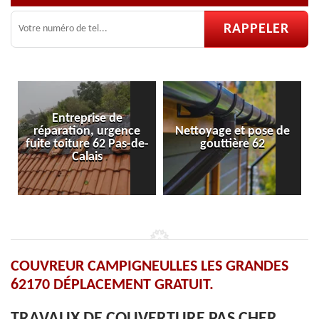
ce
Nettoyage et pose de
Pose et réparation de
de-
gouttière 62
velux 62
COUVREUR CAMPIGNEULLES LES GRANDES
62170 DÉPLACEMENT GRATUIT.