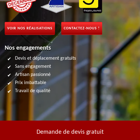
VOIR NOS RÉALISATIONS
CONTACTEZ-NOUS !
Nos engagements
Devis et déplacement gratuits
Sans engagement
Artisan passionné
Prix imbattable
Travail de qualité
Demande de devis gratuit