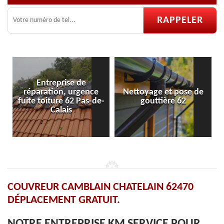
eprise de
ion, urgence
Nettoyage et pose de
Pose et répar
ture 62 Pas-de-
gouttière 62
velux 
Calais
COUVREUR CAMBLAIN CHATELAIN 62470
DÉPLACEMENT GRATUIT.