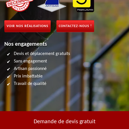
VOIR NOS RÉALISATIONS
CONTACTEZ-NOUS !
Nos engagements
Devis et déplacement gratuits
Sans engagement
Artisan passionné
Prix imbattable
Travail de qualité
Demande de devis gratuit