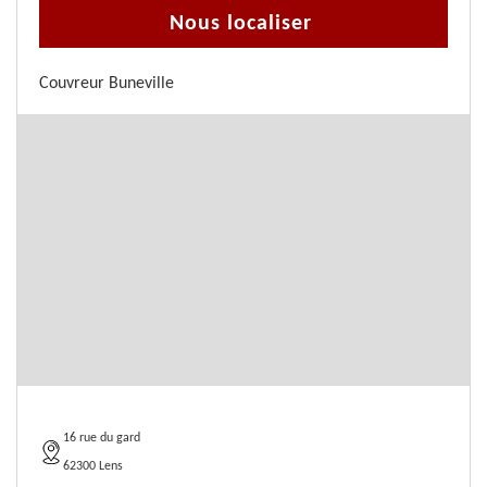
Nous localiser
Couvreur Buneville
16 rue du gard
62300 Lens