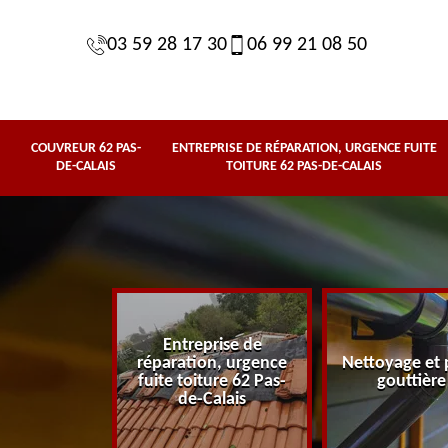
03 59 28 17 30
06 99 21 08 50
COUVREUR 62 PAS-
ENTREPRISE DE RÉPARATION, URGENCE FUITE
DE-CALAIS
TOITURE 62 PAS-DE-CALAIS
Entreprise de
62 Pas-de-
réparation, urgence
Nettoyage et 
lais
fuite toiture 62 Pas-
gouttière
de-Calais