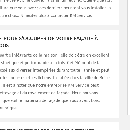
me : le PVC, le cuivre, l’aluminium et zinc. Quelle que soit
iture que vous avez ; ces derniers pourront vous installer la
otre choix. N’hésitez plus à contacter KM Service.
E POUR S’OCCUPER DE VOTRE FAÇADE À
BOIS
partie intégrante de la maison ; elle doit être en excellent
 esthétique et performante à la fois. Cet élément de la
osé aux diverses intempéries durant toute l’année et peut
 les mousses et les lichens. Installée dans la ville de Buire
; il est à noter que notre entreprise KM Service peut
nettoyage et du ravalement de façade. Nous pouvons
el que soit le matériau de façade que vous avez : bois,
ou brique.