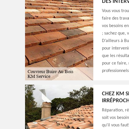
DES INTER
Vous vous trou
faire des trav
vos besoins en
; sachez que, 
D’ailleurs à B
pour interveni
que les résult
pour ce faire, 
professionnels
CHEZ KM S
IRRÉPROCH
Réparation, r
soit vos besoi
qu'il vous fau