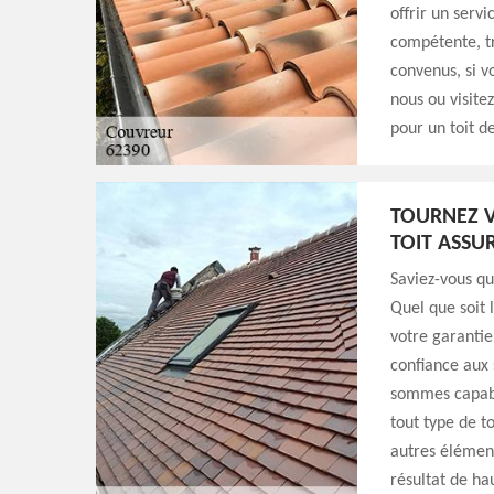
offrir un servi
compétente, tr
convenus, si v
nous ou visite
pour un toit d
TOURNEZ V
TOIT ASSU
Saviez-vous q
Quel que soit 
votre garantie
confiance aux
sommes capabl
tout type de t
autres élément
résultat de ha