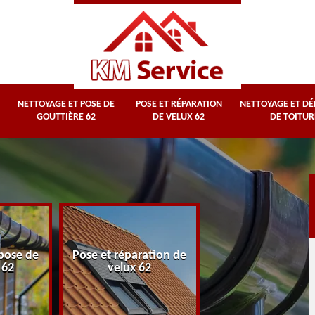
NETTOYAGE ET POSE DE
POSE ET RÉPARATION
NETTOYAGE ET D
GOUTTIÈRE 62
DE VELUX 62
DE TOITUR
Nettoyage et
pose de
Pose et réparation de
démoussage d
 62
velux 62
toiture 62