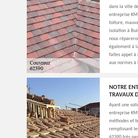
dans la ville 
entreprise KM 
toiture, mauva
isolation à Bui
nous répareron
également à la
faites appel à
aux normes à 
NOTRE ENT
TRAVAUX D
Ayant une soli
entreprise KM 
méthodes et te
remplissant le
62390 très pas