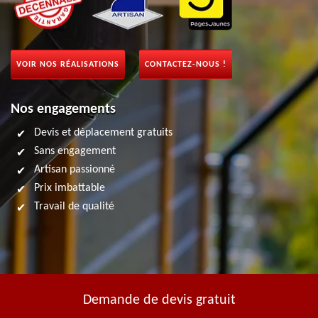
VOIR NOS RÉALISATIONS
CONTACTEZ-NOUS !
Nos engagements
Devis et déplacement gratuits
Sans engagement
Artisan passionné
Prix imbattable
Travail de qualité
Demande de devis gratuit