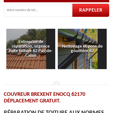
e
Nettoyage et pose de
Pose et réparation de
de-
gouttière 62
velux 62
COUVREUR BREXENT ENOCQ 62170
DÉPLACEMENT GRATUIT.