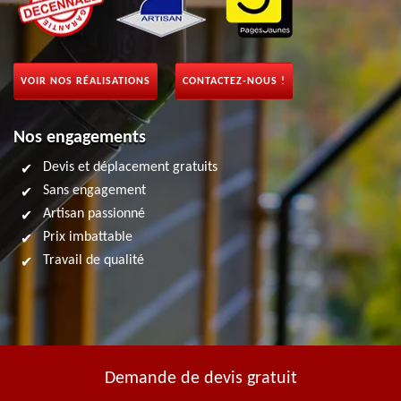
VOIR NOS RÉALISATIONS
CONTACTEZ-NOUS !
Nos engagements
Devis et déplacement gratuits
Sans engagement
Artisan passionné
Prix imbattable
Travail de qualité
Demande de devis gratuit