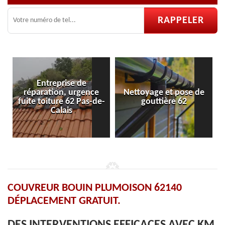
e
Nettoyage et pose de
Pose et réparation de
de-
gouttière 62
velux 62
COUVREUR BOUIN PLUMOISON 62140
DÉPLACEMENT GRATUIT.