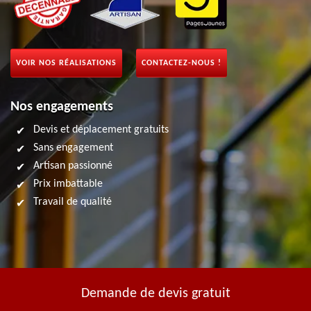
VOIR NOS RÉALISATIONS
CONTACTEZ-NOUS !
Nos engagements
Devis et déplacement gratuits
Sans engagement
Artisan passionné
Prix imbattable
Travail de qualité
Demande de devis gratuit