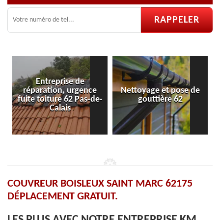
e
Nettoyage et pose de
Pose et réparation de
de-
gouttière 62
velux 62
COUVREUR BOISLEUX SAINT MARC 62175
DÉPLACEMENT GRATUIT.