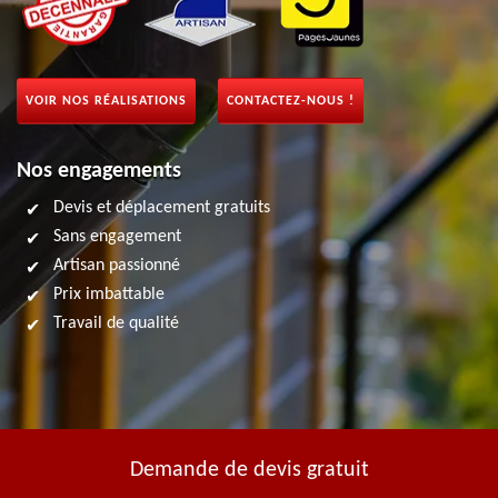
VOIR NOS RÉALISATIONS
CONTACTEZ-NOUS !
Nos engagements
Devis et déplacement gratuits
Sans engagement
Artisan passionné
Prix imbattable
Travail de qualité
Demande de devis gratuit