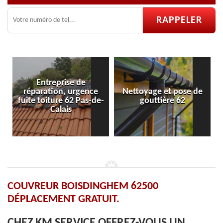
eprise de
ion, urgence
Nettoyage et pose de
Pose et répar
ture 62 Pas-de-
gouttière 62
velux 
Calais
COUVREUR BOISDINGHEM 62500
DÉPLACEMENT GRATUIT.