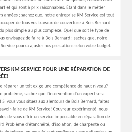
éaliser des travaux de couverture de qualité, réalisés dans
’art et qui sont à prix raisonnables. Étant dans le métier
rs années ; sachez que, notre entreprise KM Service est tout
s’occuper de tous vos travaux de couverture à Bois Bernard
du plus simple au plus complexe. Quel que soit le type de
us envisagez de faire à Bois Bernard ; sachez que, notre
Service pourra ajuster nos prestations selon votre budget.
ERS KM SERVICE POUR UNE RÉPARATION DE
RÉE!
ue réparer un toit exige une compétence de haut niveau?
le problème, sachez que l'intervention d'un expert sera
! Si vous vous situez aux alentours de Bois Bernard, faites
 savoir-faire de KM Service! Couvreur expérimenté, nous
es de vous offrir un service impeccable en réparation de
oit! Problème d'étanchéité, d'isolation, de charpente ou