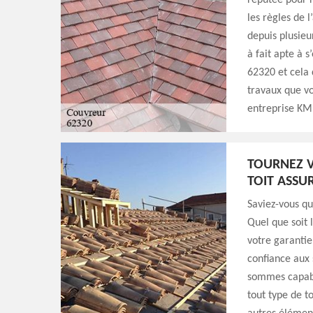
réputée pour r
les règles de l
depuis plusieu
à fait apte à 
62320 et cela 
travaux que vo
entreprise KM 
TOURNEZ V
TOIT ASSU
Saviez-vous q
Quel que soit 
votre garantie
confiance aux
sommes capabl
tout type de t