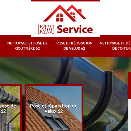
NETTOYAGE ET POSE DE
POSE ET RÉPARATION
NETTOYAGE ET D
GOUTTIÈRE 62
DE VELUX 62
DE TOITUR
Nettoyage et
pose de
Pose et réparation de
démoussage d
 62
velux 62
toiture 62