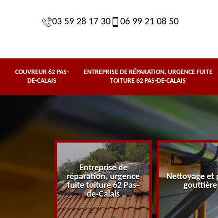
03 59 28 17 30
06 99 21 08 50
COUVREUR 62 PAS-
ENTREPRISE DE RÉPARATION, URGENCE FUITE
DE-CALAIS
TOITURE 62 PAS-DE-CALAIS
Entreprise de
62 Pas-de-
réparation, urgence
Nettoyage et 
lais
fuite toiture 62 Pas-
gouttière
de-Calais