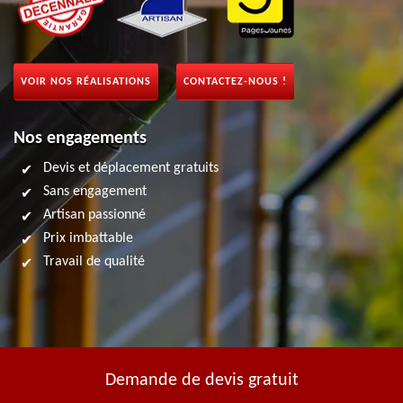
VOIR NOS RÉALISATIONS
CONTACTEZ-NOUS !
Nos engagements
Devis et déplacement gratuits
Sans engagement
Artisan passionné
Prix imbattable
Travail de qualité
Demande de devis gratuit