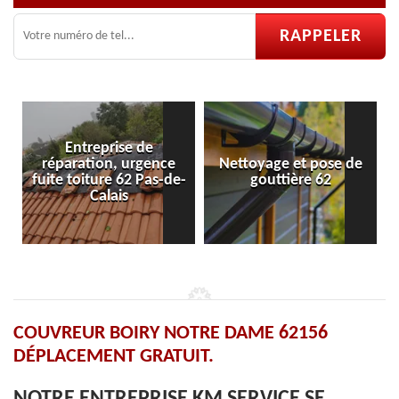
ntreprise de
ation, urgence
Nettoyage et pose de
Pose et rép
oiture 62 Pas-de-
gouttière 62
velu
Calais
COUVREUR BOIRY NOTRE DAME 62156
DÉPLACEMENT GRATUIT.