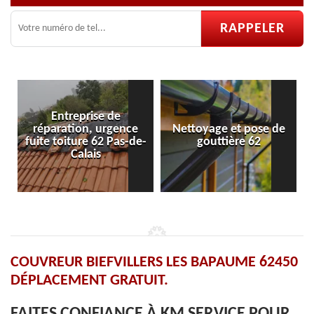
prise de
on, urgence
Nettoyage et pose de
Pose et réparat
re 62 Pas-de-
gouttière 62
velux 62
lais
COUVREUR BIEFVILLERS LES BAPAUME 62450
DÉPLACEMENT GRATUIT.