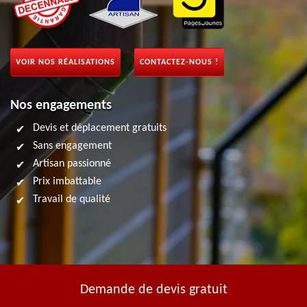
VOIR NOS RÉALISATIONS
CONTACTEZ-NOUS !
Nos engagements
Devis et déplacement gratuits
Sans engagement
Artisan passionné
Prix imbattable
Travail de qualité
Demande de devis gratuit